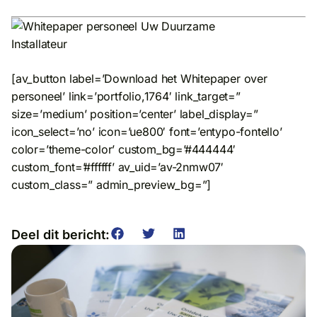
[av_button label=’Download het Whitepaper over
personeel’ link=’portfolio,1764′ link_target=”
size=’medium’ position=’center’ label_display=”
icon_select=’no’ icon=’ue800′ font=’entypo-fontello’
color=’theme-color’ custom_bg=’#444444′
custom_font=’#ffffff’ av_uid=’av-2nmw07′
custom_class=” admin_preview_bg=”]
Deel dit bericht: