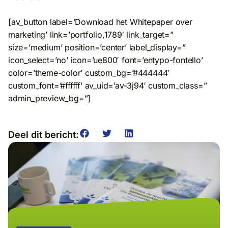
[av_button label=’Download het Whitepaper over
marketing’ link=’portfolio,1789′ link_target=”
size=’medium’ position=’center’ label_display=”
icon_select=’no’ icon=’ue800′ font=’entypo-fontello’
color=’theme-color’ custom_bg=’#444444′
custom_font=’#ffffff’ av_uid=’av-3j94′ custom_class=”
admin_preview_bg=”]
Deel dit bericht: