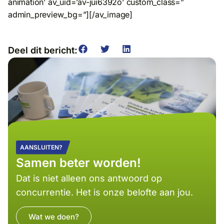
animation’ av_uid=’av-jui6392o’ custom_class=”
admin_preview_bg=”][/av_image]
Deel dit bericht:
AANSLUITEN?
Samen beter worden!
Dat is niet alleen ons antwoord op
concurrentie. Het is onze belofte aan jou.
Wat we doen?