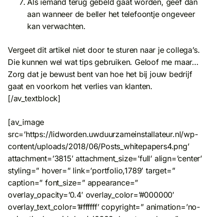
Als iemand terug gebeld gaat worden, geef dan
aan wanneer de beller het telefoontje ongeveer
kan verwachten.
Vergeet dit artikel niet door te sturen naar je collega’s.
Die kunnen wel wat tips gebruiken. Geloof me maar…
Zorg dat je bewust bent van hoe het bij jouw bedrijf
gaat en voorkom het verlies van klanten.
[/av_textblock]
[av_image
src=’https://lidworden.uwduurzameinstallateur.nl/wp-
content/uploads/2018/06/Posts_whitepapers4.png’
attachment=’3815′ attachment_size=’full’ align=’center’
styling=” hover=” link=’portfolio,1789′ target=”
caption=” font_size=” appearance=”
overlay_opacity=’0.4′ overlay_color=’#000000′
overlay_text_color=’#ffffff’ copyright=” animation=’no-