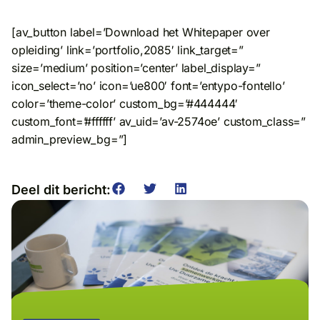
[av_button label=’Download het Whitepaper over
opleiding’ link=’portfolio,2085′ link_target=”
size=’medium’ position=’center’ label_display=”
icon_select=’no’ icon=’ue800′ font=’entypo-fontello’
color=’theme-color’ custom_bg=’#444444′
custom_font=’#ffffff’ av_uid=’av-2574oe’ custom_class=”
admin_preview_bg=”]
Deel dit bericht: