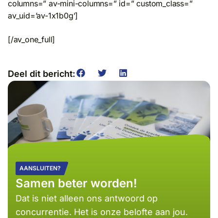
columns=” av-mini-columns=” id=” custom_class=”
av_uid=’av-1x1b0g’]
[/av_one_full]
Deel dit bericht:
AANSLUITEN?
Samen beter worden!
Dat is niet alleen ons antwoord op
concurrentie. Het is onze belofte aan jou.