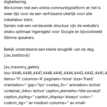
digitalisering.
We komen met een online communityplatform en het is
weer tijd voor de een verfrissend uiterlijk voor alle
installateur site’s.
Samen met een vernieuwde structuur zijn de website’s
straks optimaal ingeregeld voor Google en bijvoorbeeld
Slimme speakers.
Bekijk onderstaand een kleine terugblik van de dag.
[/av_textblock]
[av_masonry_gallery
ids=’4449,4448,4447,4446,4445,4444,4443,4442,4441,
items=’11’ columns=’4′ paginate=’none’ size=’fixed’
orientation=” gap=’1px’ overlay_fx=” animation=’active’
container_links=’active’ caption_elements=’title excerpt’
caption_styling=” caption_display=’always’ color=”
custom_bg=” av-medium-columns=” av-small-