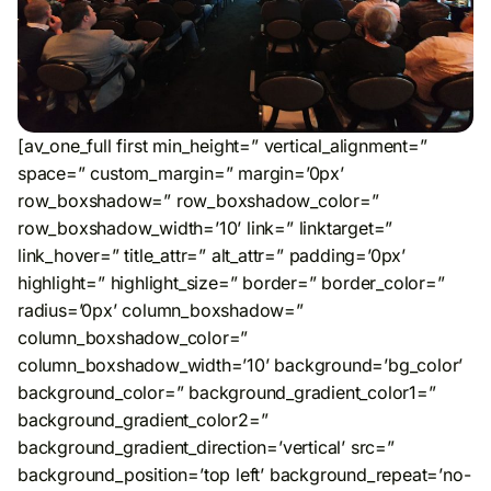
[av_one_full first min_height=” vertical_alignment=”
space=” custom_margin=” margin=’0px’
row_boxshadow=” row_boxshadow_color=”
row_boxshadow_width=’10’ link=” linktarget=”
link_hover=” title_attr=” alt_attr=” padding=’0px’
highlight=” highlight_size=” border=” border_color=”
radius=’0px’ column_boxshadow=”
column_boxshadow_color=”
column_boxshadow_width=’10’ background=’bg_color’
background_color=” background_gradient_color1=”
background_gradient_color2=”
background_gradient_direction=’vertical’ src=”
background_position=’top left’ background_repeat=’no-