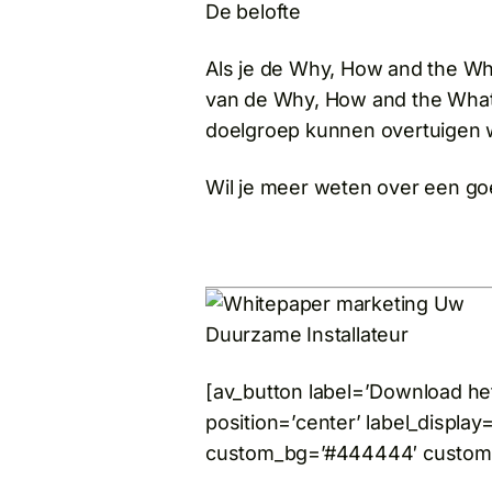
De belofte
Als je de Why, How and the Wha
van de Why, How and the What
doelgroep kunnen overtuigen wa
Wil je meer weten over een g
[av_button label=’Download het
position=’center’ label_display
custom_bg=’#444444′ custom_fo