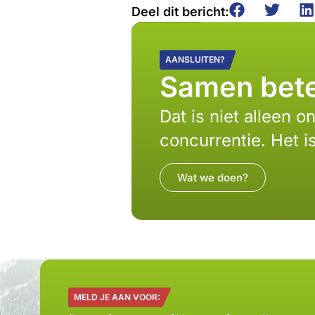
Deel dit bericht:
AANSLUITEN?
Samen bete
Dat is niet alleen 
concurrentie. Het i
Wat we doen?
MELD JE AAN VOOR: