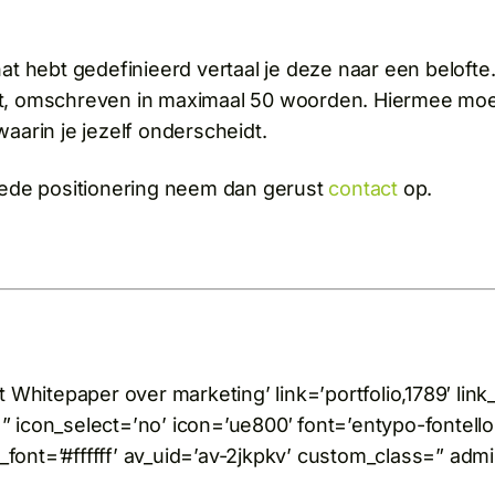
t hebt gedefinieerd vertaal je deze naar een belofte.
, omschreven in maximaal 50 woorden. Hiermee moet
arin je jezelf onderscheidt.
oede positionering neem dan gerust
contact
op.
 Whitepaper over marketing’ link=’portfolio,1789′ lin
=” icon_select=’no’ icon=’ue800′ font=’entypo-fontell
nt=’#ffffff’ av_uid=’av-2jkpkv’ custom_class=” adm