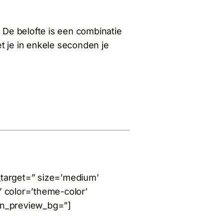
 De belofte is een combinatie
 je in enkele seconden je
k_target=” size=’medium’
o’ color=’theme-color’
in_preview_bg=”]