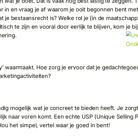
t wat je doet. Dat is vaak nog best lastig te zeggen. 
d voor in en vraag je af waarom je ooit begonnen bent m
t je bestaansrecht is? Welke rol je (in de maatschappij
tisch te zijn en vooral door eerlijk te blijven, kom je bi
nering.
hy’ waarmaakt. Hoe zorg je ervoor dat je gedachtegoed
arketingactiviteiten?
ndig mogelijk wat je concreet te bieden heeft. Je zorg
jk naar voren komt. Een echte USP (Unique Selling Poi
ou het simpel, vertel waar je goed in bent!