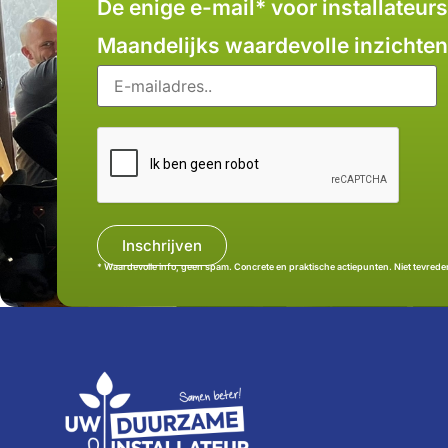
De enige e-mail* voor installateurs
Maandelijks waardevolle inzichten 
* Waardevolle info, geen spam. Concrete en praktische actiepunten. Niet tevrede