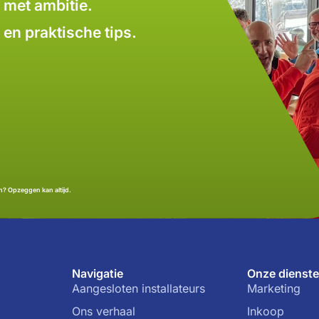
 met ambitie.
en praktische tips.
n? Opzeggen kan altijd.
Navigatie
Onze dienst
Aangesloten installateurs
Marketing
Ons verhaal
Inkoop