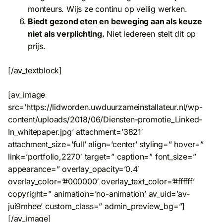
monteurs. Wijs ze continu op veilig werken.
Biedt gezond eten en beweging aan als keuze
niet als verplichting.
Niet iedereen stelt dit op
prijs.
[/av_textblock]
[av_image
src=’https://lidworden.uwduurzameinstallateur.nl/wp-
content/uploads/2018/06/Diensten-promotie_Linked-
In_whitepaper.jpg’ attachment=’3821′
attachment_size=’full’ align=’center’ styling=” hover=”
link=’portfolio,2270′ target=” caption=” font_size=”
appearance=” overlay_opacity=’0.4′
overlay_color=’#000000′ overlay_text_color=’#ffffff’
copyright=” animation=’no-animation’ av_uid=’av-
jui9mhee’ custom_class=” admin_preview_bg=”]
[/av_image]